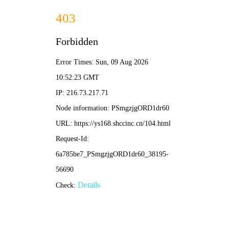
草草影院
🌿
电影
电视剧
综艺
动漫
🌱 草草旅途：
草草影院
/ 自然片单 / 清新热映
‹
›
🌾 生活
🍃 文艺
💚 治愈
🏔️ 冒险
🎋 古风
👨‍🌾 喜剧
✨ 奇幻